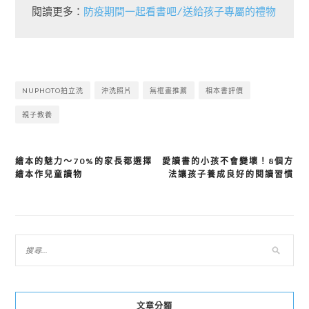
閱讀更多：
防疫期間一起看書吧/送給孩子專屬的禮物
NUPHOTO拍立洗
沖洗照片
無框畫推薦
相本書評價
親子教養
繪本的魅力～70%的家長都選擇
愛讀書的小孩不會變壞！8個方
文
繪本作兒童讀物
法讓孩子養成良好的閱讀習慣
章
導
覽
文章分類