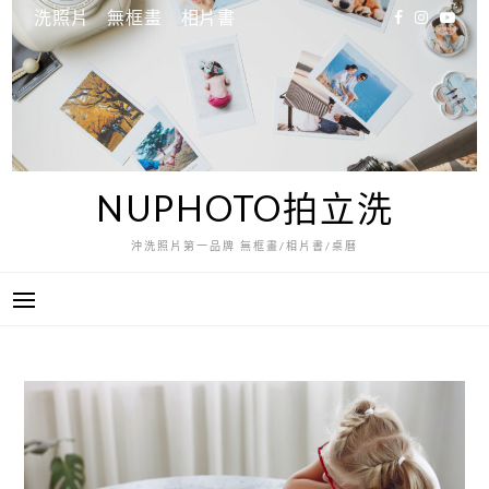
跳
洗照片
無框畫
相片書
至
主
要
內
容
NUPHOTO拍立洗
沖洗照片第一品牌 無框畫/相片書/桌曆