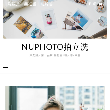
跳
洗照片
無框畫
相片書
至
主
要
內
容
NUPHOTO拍立洗
沖洗照片第一品牌 無框畫/相片書/桌曆