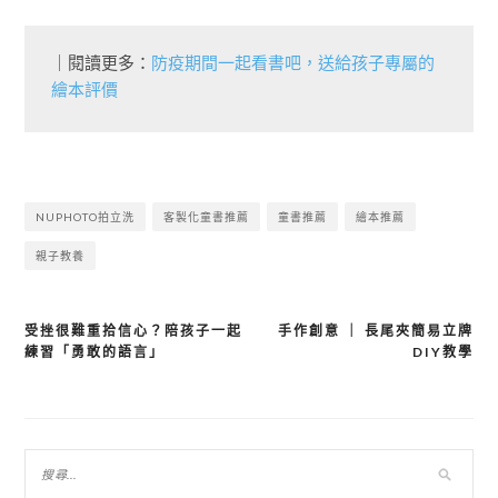
｜閱讀更多：
防疫期間一起看書吧，送給孩子專屬的
繪本評價
NUPHOTO拍立洗
客製化童書推薦
童書推薦
繪本推薦
親子教養
受挫很難重拾信心？陪孩子一起
手作創意 ｜ 長尾夾簡易立牌
文
練習「勇敢的語言」
DIY教學
章
導
覽