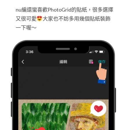
nu編還蠻喜歡PhotoGrid的貼紙，很多選擇
又很可愛
大家也不妨多用幾個貼紙裝飾
一下喔～