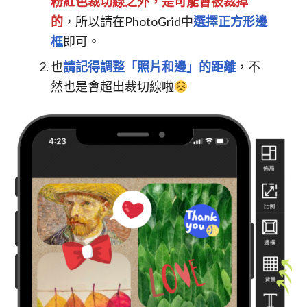
粉紅色裁切線之外，是可能會被裁掉
的
，所以請在PhotoGrid中
選擇正方形邊
框
即可。
也
請記得調整「照片和邊」的距離
，不
然也是會超出裁切線啦