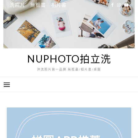
跳
洗照片
無框畫
相片書
至
主
要
內
容
NUPHOTO拍立洗
沖洗照片第一品牌 無框畫/相片書/桌曆