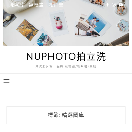
跳
洗照片
無框畫
相片書
至
主
要
內
容
NUPHOTO拍立洗
沖洗照片第一品牌 無框畫/相片書/桌曆
標籤:
精選圖庫