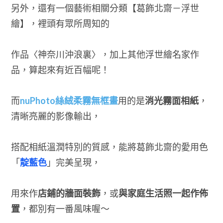
另外，還有一個藝術相關分類【葛飾北齋－浮世
繪】，裡頭有眾所周知的
作品〈神奈川沖浪裏〉，加上其他浮世繪名家作
品，算起來有近百幅呢！
而
nuPhoto絲絨柔霧無框畫
用的是
消光霧面相紙
，
清晰亮麗的影像輸出，
搭配相紙溫潤特別的質感，能將葛飾北齋的愛用色
「
靛藍色
」完美呈現，
用來作
店鋪的牆面裝飾
，或
與家庭生活照一起作佈
置
，都別有一番風味喔～