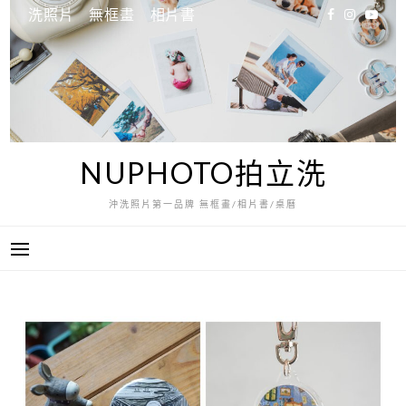
跳
洗照片
無框畫
相片書
至
主
要
內
容
NUPHOTO拍立洗
沖洗照片第一品牌 無框畫/相片書/桌曆