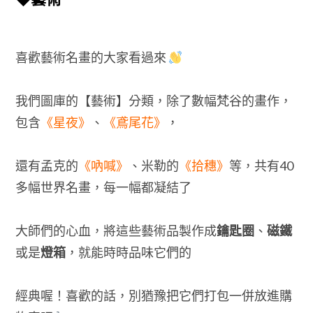
喜歡藝術名畫的大家看過來
我們圖庫的【藝術】分類，除了數幅梵谷的畫作，
包含
《星夜》
、
《鳶尾花》
，
還有孟克的
《吶喊》
、米勒的
《拾穗》
等，共有40
多幅世界名畫，每一幅都凝結了
大師們的心血，將這些藝術品製作成
鑰匙圈
、
磁鐵
或是
燈箱
，就能時時品味它們的
經典喔！喜歡的話，別猶豫把它們打包一併放進購