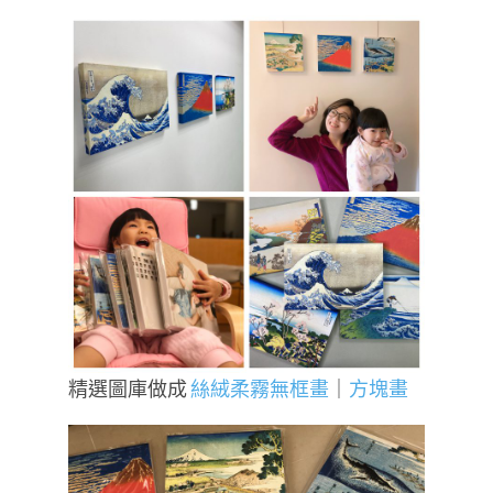
精選圖庫做成
絲絨柔霧無框畫
｜
方塊畫