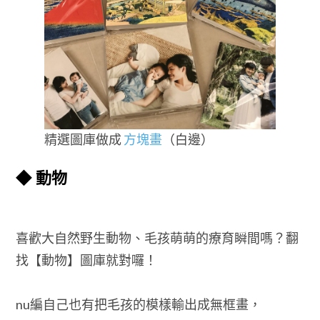
精選圖庫做成
方塊畫
（白邊）
◆ 動物
喜歡大自然野生動物、毛孩萌萌的療育瞬間嗎？翻
找【動物】圖庫就對囉！
nu編自己也有把毛孩的模樣輸出成無框畫，