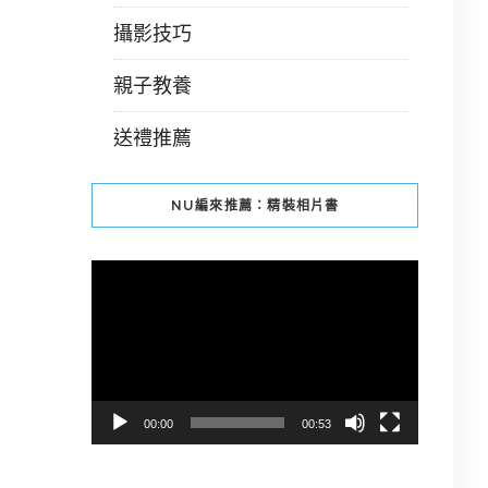
攝影技巧
親子教養
送禮推薦
NU編來推薦：精裝相片書
視
訊
播
放
器
00:00
00:53