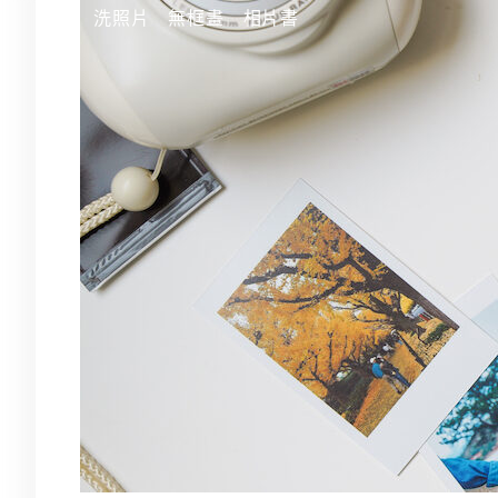
跳
洗照片
無框畫
相片書
至
主
要
內
容