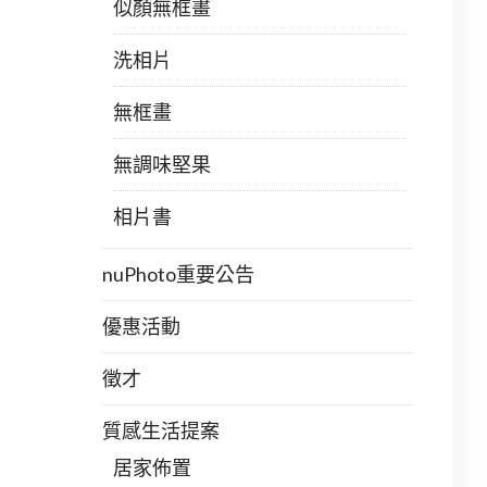
似顏無框畫
洗相片
無框畫
無調味堅果
相片書
nuPhoto重要公告
優惠活動
徵才
質感生活提案
居家佈置