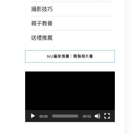
攝影技巧
親子教養
送禮推薦
NU編來推薦：精裝相片書
視
訊
播
放
器
00:00
00:53