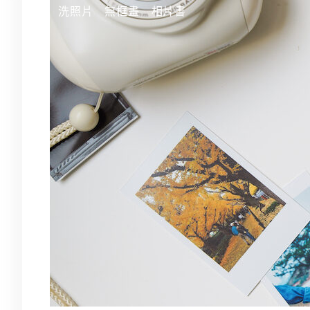
跳
洗照片
無框畫
相片書
至
主
要
內
容