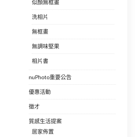
似顏無框畫
洗相片
無框畫
無調味堅果
相片書
nuPhoto重要公告
優惠活動
徵才
質感生活提案
居家佈置