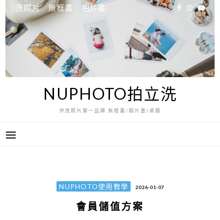
跳
洗照片
無框畫
相片書
至
主
要
內
容
NUPHOTO拍立洗
沖洗照片第一品牌 無框畫/相片書/桌曆
NUPHOTO使用教學
2026-01-07
會員儲值方案