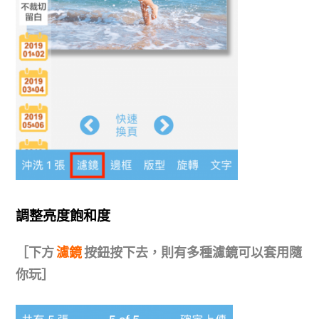
調整亮度飽和度
［下方
濾鏡
按鈕按下去，則有多種濾鏡可以套用隨
你玩］