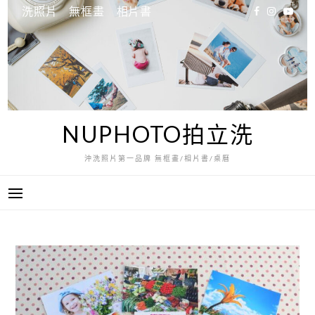
跳
洗照片
無框畫
相片書
至
主
要
內
容
NUPHOTO拍立洗
沖洗照片第一品牌 無框畫/相片書/桌曆