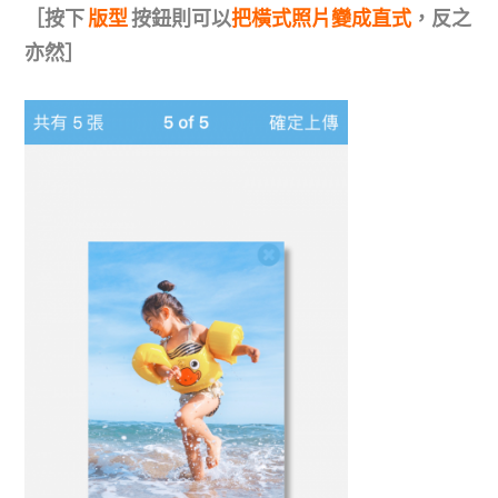
［按下
版型
按鈕則可以
把橫式照片變成直式
，反之
亦然］