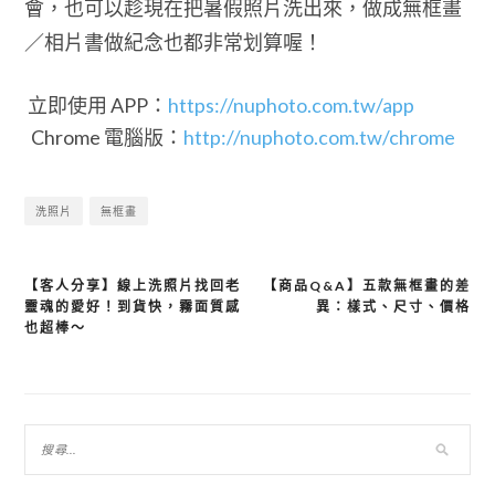
會，也可以趁現在把暑假照片洗出來，做成無框畫
／相片書做紀念也都非常划算喔！
立即使用 APP：
https://nuphoto.com.tw/app
Chrome 電腦版：
http://nuphoto.com.tw/chrome
洗照片
無框畫
【客人分享】線上洗照片找回老
【商品Q&A】五款無框畫的差
文
靈魂的愛好！到貨快，霧面質感
異：樣式、尺寸、價格
也超棒～
章
導
覽