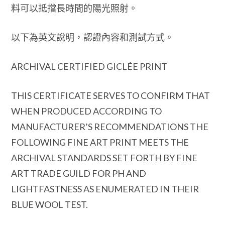
料可以抵擋長時間的陽光照射。
以下為英文說明，認證內容和測試方式。
ARCHIVAL CERTIFIED GICLÉE PRINT
THIS CERTIFICATE SERVES TO CONFIRM THAT
WHEN PRODUCED ACCORDING TO
MANUFACTURER’S RECOMMENDATIONS THE
FOLLOWING FINE ART PRINT MEETS THE
ARCHIVAL STANDARDS SET FORTH BY FINE
ART TRADE GUILD FOR PH AND
LIGHTFASTNESS AS ENUMERATED IN THEIR
BLUE WOOL TEST.