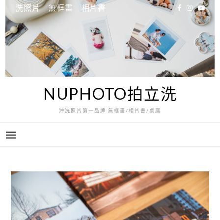
跳
洗照片
無框畫
相片書
至
主
要
內
容
NUPHOTO拍立洗
沖洗照片第一品牌 無框畫/相片書/桌曆