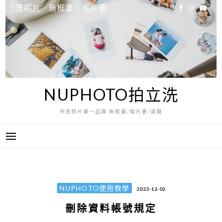
跳
洗照片
無框畫
相片書
至
主
要
內
容
NUPHOTO拍立洗
沖洗照片第一品牌 無框畫/相片書/桌曆
NUPHOTO使用教學
2023-12-02
刪除資料帳號規定