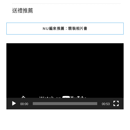
送禮推薦
NU編來推薦：精裝相片書
視
訊
播
放
器
00:00
00:53