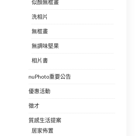
似顏無框畫
洗相片
無框畫
無調味堅果
相片書
nuPhoto重要公告
優惠活動
徵才
質感生活提案
居家佈置