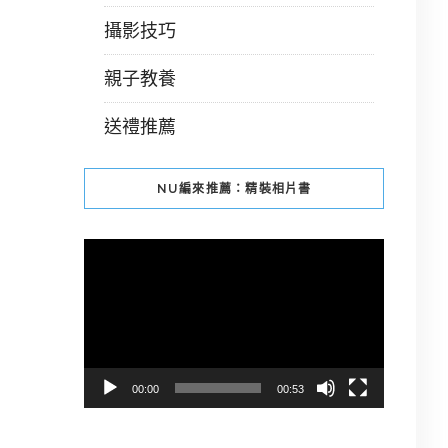
攝影技巧
親子教養
送禮推薦
NU編來推薦：精裝相片書
視
訊
播
放
器
00:00
00:53