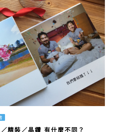
書
裝／精裝／晶鑽 有什麼不同？