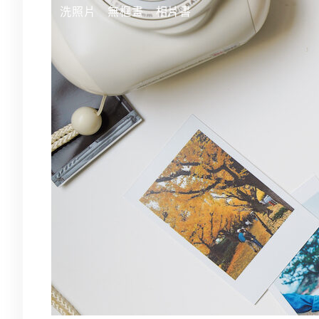
跳
洗照片
無框畫
相片書
至
主
要
內
容