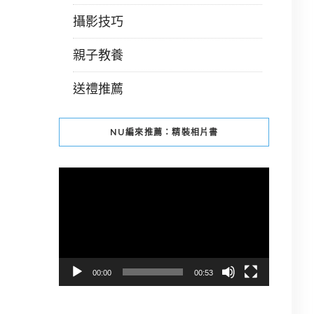
攝影技巧
親子教養
送禮推薦
NU編來推薦：精裝相片書
視
訊
播
放
器
00:00
00:53