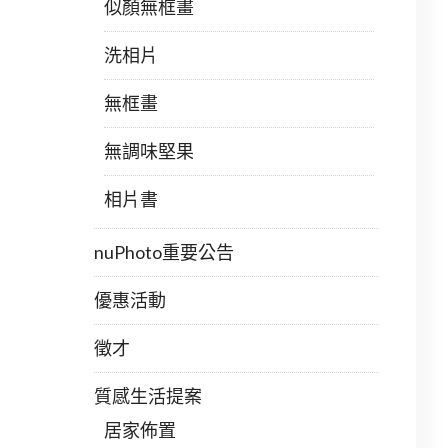
似顏無框畫
洗相片
無框畫
無調味堅果
相片書
nuPhoto重要公告
優惠活動
徵才
質感生活提案
居家佈置