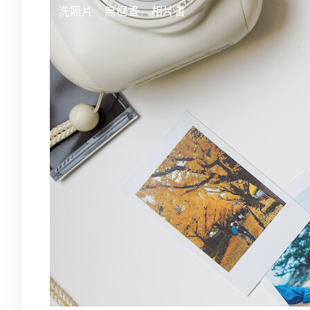
跳
洗照片
無框畫
相片書
至
主
要
內
容