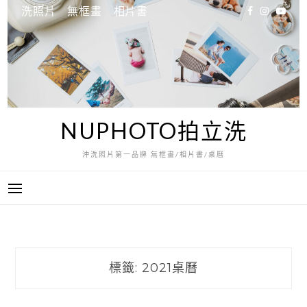
跳
洗照片
無框畫
相片書
至
主
要
內
容
NUPHOTO拍立洗
沖洗照片第一品牌 無框畫/相片書/桌曆
標籤:
2021桌曆