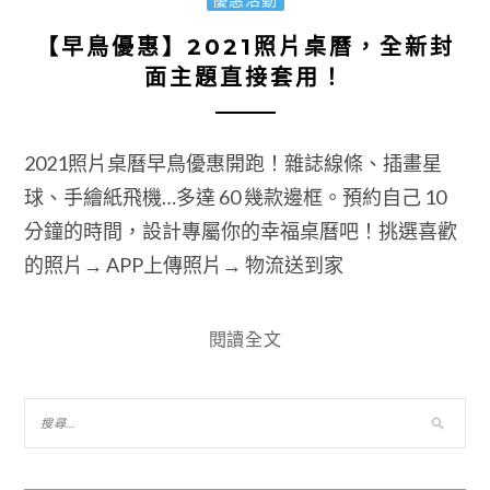
【早鳥優惠】2021照片桌曆，全新封
面主題直接套用！
2021照片桌曆早鳥優惠開跑！雜誌線條、插畫星
球、手繪紙飛機…多達 60 幾款邊框。預約自己 10
分鐘的時間，設計專屬你的幸福桌曆吧！挑選喜歡
的照片→ APP上傳照片→ 物流送到家
閱讀全文