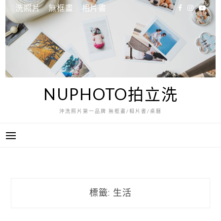
跳
洗照片
無框畫
相片書
至
主
要
內
容
NUPHOTO拍立洗
沖洗照片第一品牌 無框畫/相片書/桌曆
標籤:
生活