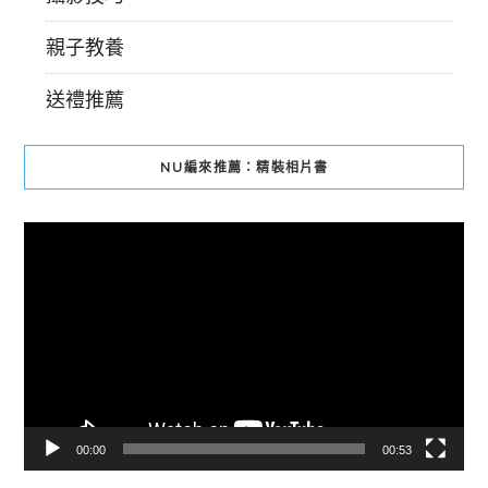
親子教養
送禮推薦
NU編來推薦：精裝相片書
視
訊
播
放
器
00:00
00:53