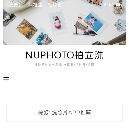
跳
洗照片
無框畫
相片書
至
主
要
內
容
NUPHOTO拍立洗
沖洗照片第一品牌 無框畫/相片書/桌曆
標籤:
洗照片APP推薦