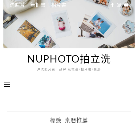
跳
洗照片
無框畫
相片書
至
主
要
內
容
NUPHOTO拍立洗
沖洗照片第一品牌 無框畫/相片書/桌曆
標籤:
桌曆推薦