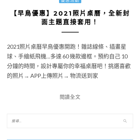
【早鳥優惠】2021照片桌曆，全新封
面主題直接套用！
2021照片桌曆早鳥優惠開跑！雜誌線條、插畫星
球、手繪紙飛機…多達 60 幾款邊框。預約自己 10
分鐘的時間，設計專屬你的幸福桌曆吧！挑選喜歡
的照片→ APP上傳照片→ 物流送到家
閱讀全文