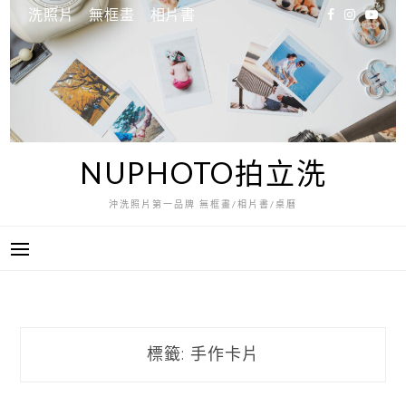
跳
洗照片
無框畫
相片書
至
主
要
內
容
NUPHOTO拍立洗
沖洗照片第一品牌 無框畫/相片書/桌曆
標籤:
手作卡片