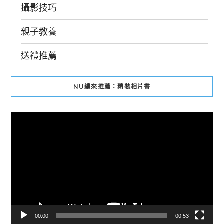
攝影技巧
親子教養
送禮推薦
NU編來推薦：精裝相片書
視
訊
播
放
器
00:00
00:53