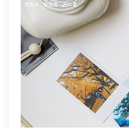
跳
洗照片
無框畫
相片書
至
主
要
內
容