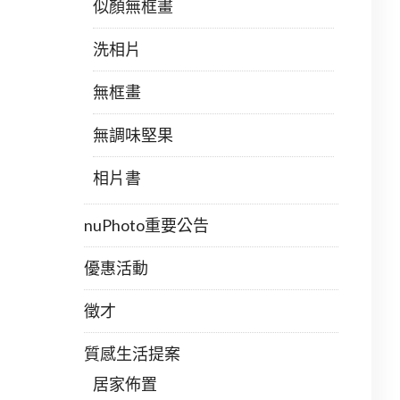
似顏無框畫
洗相片
無框畫
無調味堅果
相片書
nuPhoto重要公告
優惠活動
徵才
質感生活提案
居家佈置