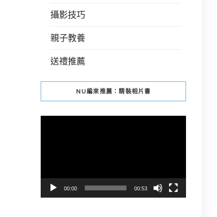
攝影技巧
親子教養
送禮推薦
NU編來推薦：精裝相片書
視
訊
播
放
器
00:00
00:53