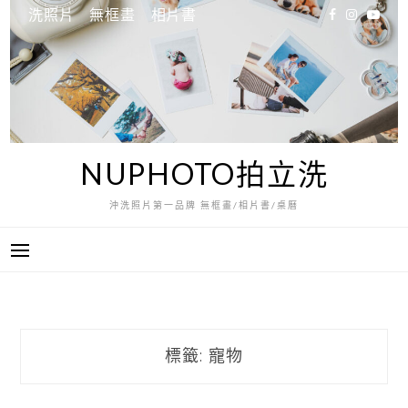
跳
洗照片
無框畫
相片書
至
主
要
內
容
NUPHOTO拍立洗
沖洗照片第一品牌 無框畫/相片書/桌曆
標籤:
寵物