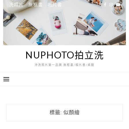
跳
洗照片
無框畫
相片書
至
主
要
內
容
NUPHOTO拍立洗
沖洗照片第一品牌 無框畫/相片書/桌曆
標籤:
似顏繪