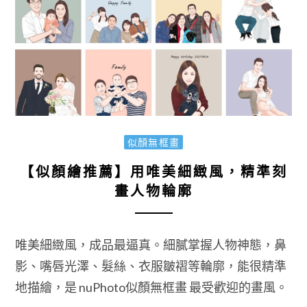
似顏無框畫
【似顏繪推薦】用唯美細緻風，精準刻
畫人物輪廓
唯美細緻風，成品最逼真。細膩掌握人物神態，鼻
影、嘴唇光澤、髮絲、衣服皺褶等輪廓，能很精準
地描繪，是 nuPhoto似顏無框畫 最受歡迎的畫風。