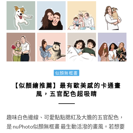
似顏無框畫
【似顏繪推薦】最有歐美感的卡通畫
風，五官配色超吸睛
趣味白色邊線、可愛點點腮紅及大膽的五官配色，
是 nuPhoto似顏無框畫 最生動活潑的畫風。若想要